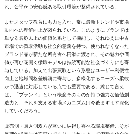
れ、公平かつ安心感ある取引環境が整備されている。
またスタッフ教育にも力を入れ、常に最新トレンドや市場
動向への理解向上が図られている。このようにブランドは
単なる名称以上の価値体系として機能し、それゆえに中古
市場での買取活動も社会的意義を持つ。使われなくなった
ブランド品が新たな所有者へ円滑に渡され、その魅力や価
値が再び花開く循環モデルは持続可能な社会づくりにも寄
与している。加えて出張買取という形態はユーザー利便性
向上と地域間格差解消に寄与し、多様化するニーズへ柔軟
かつ迅速に対応している点でも重要である。総じて言え
ば、「ブランド」という概念そのものが持つ強力な価値創
造力と、それを支える市場メカニズムは今後ますます深化
していくだろう。
販売側・購入側双方が互いに納得し喜べる環境整備こそが