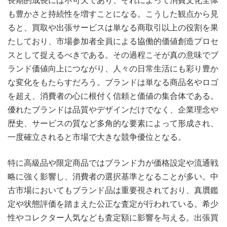
長期的成長には不可欠であり、それによって消費文化全体
も豊かさと持続性を増すことになる。こうした観点から見
ると、買取や出張サービスは単なる商取引以上の役割を果
たしており、市場参加者全員による協働的価値創造プロセ
スとして捉えるべきである。その過程こそが真の意味でブ
ランド価値向上につながり、人々の日常生活にも彩り豊か
な変化をもたらすだろう。ブランドは単なる商品名やロゴ
を超え、消費者の心に根付く信頼と価値の集合体である。
優れたブランドは品質やデザインだけでなく、企業理念や
歴史、サービスの質など多角的な要素によって形成され、
一度確立されると市場で大きな競争優位となる。
特に高級品や限定商品ではブランド力が価格設定や流通戦
略に強く影響し、消費者の選択基準となることが多い。中
古市場においてもブランド品は重要視されており、真贋鑑
定や状態評価を踏まえた公正な査定が行われている。希少
性やコレクター人気なども査定額に影響を与える。出張買