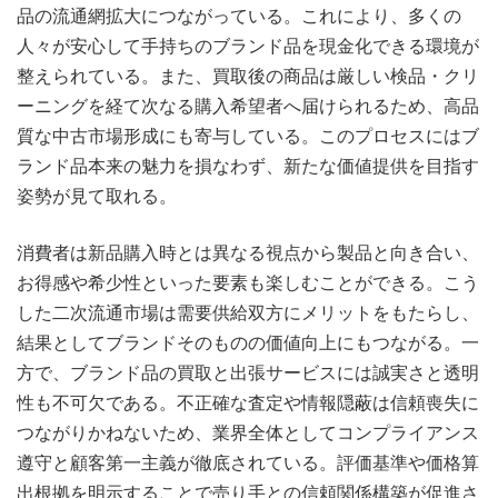
品の流通網拡大につながっている。これにより、多くの
人々が安心して手持ちのブランド品を現金化できる環境が
整えられている。また、買取後の商品は厳しい検品・クリ
ーニングを経て次なる購入希望者へ届けられるため、高品
質な中古市場形成にも寄与している。このプロセスにはブ
ランド品本来の魅力を損なわず、新たな価値提供を目指す
姿勢が見て取れる。
消費者は新品購入時とは異なる視点から製品と向き合い、
お得感や希少性といった要素も楽しむことができる。こう
した二次流通市場は需要供給双方にメリットをもたらし、
結果としてブランドそのものの価値向上にもつながる。一
方で、ブランド品の買取と出張サービスには誠実さと透明
性も不可欠である。不正確な査定や情報隠蔽は信頼喪失に
つながりかねないため、業界全体としてコンプライアンス
遵守と顧客第一主義が徹底されている。評価基準や価格算
出根拠を明示することで売り手との信頼関係構築が促進さ