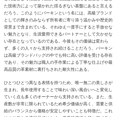
た技術力によって築かれた揺るぎない基盤にあると言える
だろう。このようにバーキンという名には、高級ブランド
としての輝きのみならず所有者に寄り添う温かみや歴史的
背景まで含まれている。それゆえ一度手にすると手放せな
い魅力となり、生涯愛用できるパートナーとして欠かせな
い存在となっているのである。今後もその価値は変わら
ず、多くの人々から支持され続けることだろう。バーキン
は高級ブランドバッグの中でも特に高い評価を受ける存在
であり、その魅力は職人の手作業による丁寧な仕上げや最
高品質の革素材に裏打ちされた耐久性にある。
ひとつひとつ異なる表情を持つため、唯一無二の美しさが
生まれ、長年使用することで味わい深い風合いへと変化し
ていく点も多くのオーナーから支持されている。また、生
産数が非常に限られているため希少価値が高く、需要と供
給のバランスから価格が安定しやすいことも特徴だ。これ