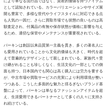
により単なる流行品ではなく、資産的価値を持つアイテム
として認知されている。カラーバリエーションやサイズ展
開も豊富で、多様な世代やライフスタイルに対応できる点
も人気の一因だ。さらに買取市場でも状態の良いものは高
額査定され、付属品の有無や保存状態が価格に影響を与え
るため、適切な保管やメンテナンスが重要視されている。
バーキンは創設以来品質第一主義を貫き、多くの著名人に
も愛用されていることから文化的価値も大きく、時代を超
えて普遍的なデザインとして親しまれている。家族代々受
け継がれることも珍しくなく、生活文化の一部としての側
面も持つ。日本国内でも関心は高く購入には労力を要する
が、中古市場や買取サービスの充実により利用環境が整い
つつある。こうした多面的な魅力と揺るぎないブランド基
盤によって、バーキンは単なるファッションアイテムを超
え、生涯愛用できるパートナーとして多くの人々に支持さ
れ続けている。